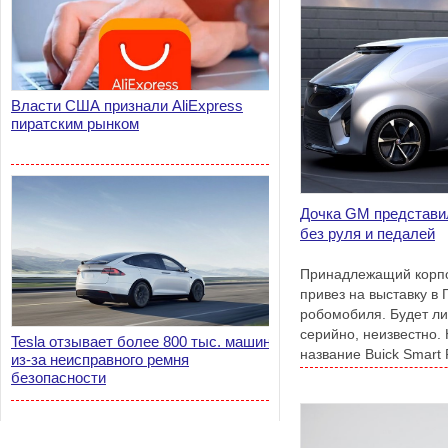
Власти США признали AliExpress
пиратским рынком
Дочка GM представи
без руля и педалей
Принадлежащий корпо
привез на выставку в 
робомобиля. Будет ли
серийно, неизвестно.
Tesla отзывает более 800 тыс. машин
название Buick Smart 
из-за неисправного ремня
безопасности