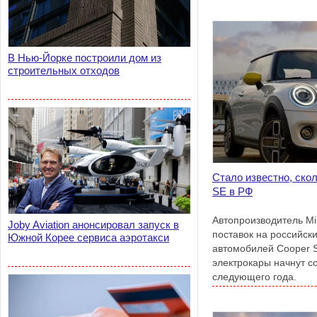
В Нью-Йорке построили дом из
строительных отходов
Стало известно, ско
SE в РФ
Автопроизводитель Mi
Joby Aviation анонсировал запуск в
поставок на российск
Южной Корее сервиса аэротакси
автомобилей Cooper 
электрокары начнут с
следующего года.