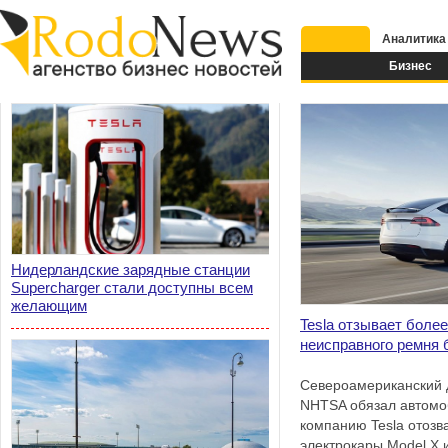
Аналитика
Бизнес
Нидерландские зарядные станции
Supercharger стали доступны всем
желающим
Tesla отзывает более
неисправного ремня 
Североамериканский 
NHTSA обязал автомо
компанию Tesla отозв
электрокары Model X 