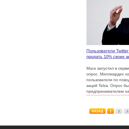
Пользователи Twitte
продать 10% своих а
Маск запустил в серви
опрос. Миллиардех хо
пользователи по пово
акций Telsa. Опрос б
предпринимателем н
проекта закона о введ
состоятельных амери
НАЗАД
1
2
3