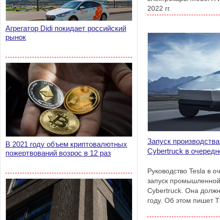
2022 гг.
Агрегатор Didi покидает российский
рынок
Запуск производства
В 2021 году объем криптовалютных
Cybertruck в очередн
пожертвований возрос в 12 раз
Руководство Tesla в 
запуск промышленной
Cybertruck. Она долж
году. Об этом пишет T