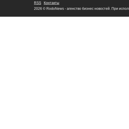
RSS
Контакты
2026 © RodoNews - агенство бизнес новостей. При испо