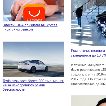
Власти США признали AliExpress
пиратским рынком
Рост отечественного
замедлился до 10,8
В течение минувшего
было реализовано 156
средств, т. е. на 10,
2017 года. Об этом с
Tesla отзывает более 800 тыс. машин
статистические данн
из-за неисправного ремня
Ассоциацией европейс
безопасности