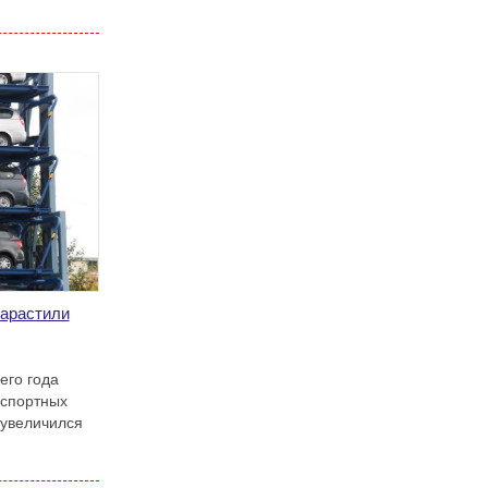
нарастили
его года
нспортных
 увеличился