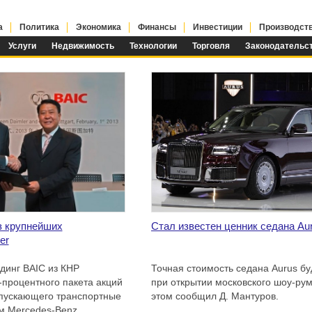
а
Политика
Экономика
Финансы
Инвестиции
Производст
Услуги
Недвижимость
Технологии
Торговля
Законодательс
з крупнейших
Стал известен ценник седана Au
er
динг BAIC из КНР
Точная стоимость седана Aurus бу
-процентного пакета акций
при открытии московского шоу-ру
ыпускающего транспортные
этом сообщил Д. Мантуров.
м Mercedes-Benz.