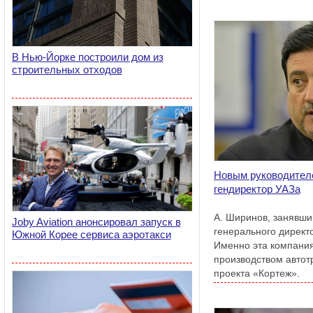
В Нью-Йорке построили дом из
строительных отходов
Новым руководителе
гендиректор УАЗа
А. Ширинов, занявши
Joby Aviation анонсировал запуск в
генерального директо
Южной Корее сервиса аэротакси
Именно эта компани
производством автот
проекта «Кортеж».