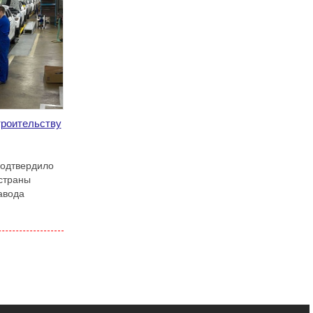
роительству
одтвердило
страны
авода