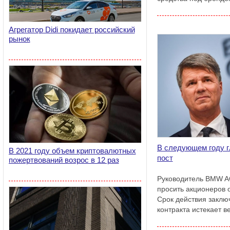
Агрегатор Didi покидает российский
рынок
В следующем году г
В 2021 году объем криптовалютных
пост
пожертвований возрос в 12 раз
Руководитель BMW AG
просить акционеров 
Срок действия заклю
контракта истекает в