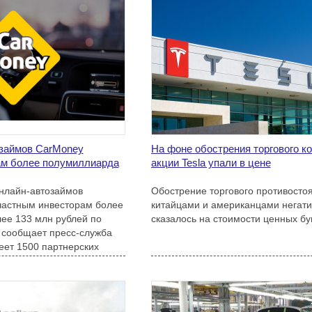
озаймов CarMoney
На фоне обострения торгового к
ам более полумиллиарда
акции Tesla упали в цене
онлайн-автозаймов
Обострение торгового противосто
частным инвесторам более
китайцами и американцами негат
лее 133 млн рублей по
сказалось на стоимости ценных бум
 сообщает пресс-служба
еет 1500 партнерских
 России).