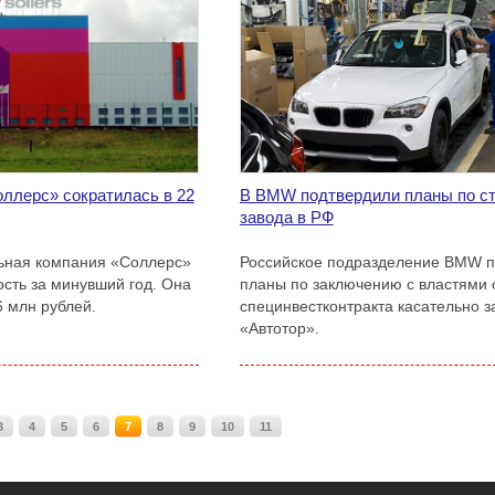
ллерс» сократилась в 22
В BMW подтвердили планы по ст
завода в РФ
ьная компания «Соллерс»
Российское подразделение BMW п
ость за минувший год. Она
планы по заключению с властями 
6 млн рублей.
специнвестконтракта касательно з
«Автотор».
3
4
5
6
7
8
9
10
11