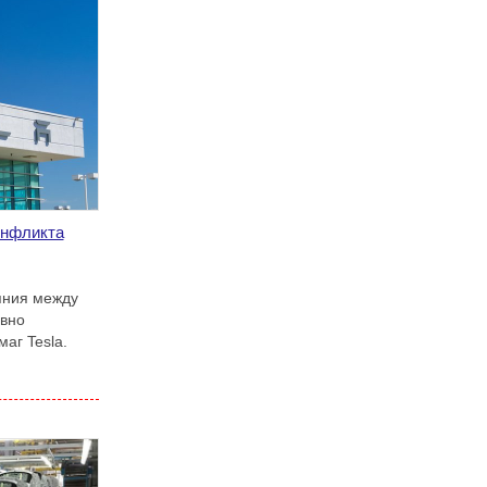
онфликта
яния между
ивно
аг Tesla.