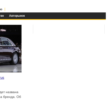
во
тво
Авторынок
rus
дет названа
ма бренда. Об