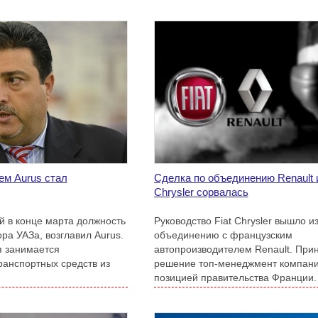
м Aurus стал
Сделка по объединению Renault и
Chrysler сорвалась
й в конце марта должность
Руководство Fiat Chrysler вышло и
ра УАЗа, возглавил Aurus.
объединению с французским
я занимается
автопроизводителем Renault. При
ранспортных средств из
решение топ-менеджмент компан
позицией правительства Франции.