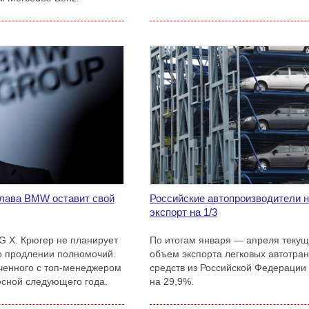
лава BMW оставит свой
Российские автопроизводители 
экспорт на 1/3
 Х. Крюгер не планирует
По итогам января — апреля текущ
о продлении полномочий.
объем экспорта легковых автотра
ченного с топ-менеджером
средств из Российской Федерации
есной следующего года.
на 29,9%.