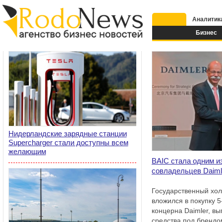
Аналитик
Бизнес
Нидерландские зарядные станции
Supercharger стали доступны всем
желающим
BAIC стала одним и
совладельцев Daiml
Государственный хол
вложился в покупку 5
концерна Daimler, в
средства под брендо