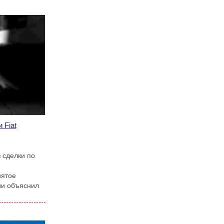
 Fiat
з сделки по
нятое
ии объяснил