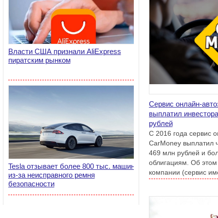
Власти США признали AliExpress
пиратским рынком
Сервис онлайн-авт
выплатил инвестор
рублей
С 2016 года сервис 
CarMoney выплатил 
469 млн рублей и бо
облигациям. Об этом
Tesla отзывает более 800 тыс. машин
компании (сервис им
из-за неисправного ремня
офисов в 60 регионах
безопасности