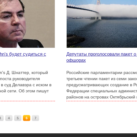
hn's будет судиться с
Депутаты проголосовали пакет о
офшорах
's Д. Шнаттер, который
Российские парламентарии рассм
поста руководителя
третьем чтении пакет из семи зако
в суд Делавэра с иском в
предусматривающих создание в Р
ой сети. Об этом пишут
Федерации специальных админис
районов на островах Октябрьский 
3
4
5
6
7