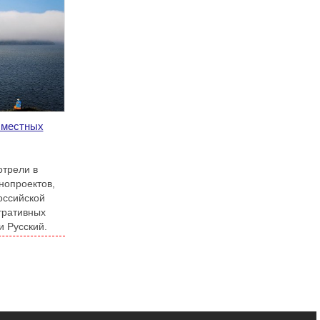
 местных
отрели в
нопроектов,
оссийской
тративных
и Русский.