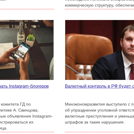
коммерческую структуру, обеспе
проведение платежей для интерне
глобальной сети.
ать Instagram-блогеров
Валютный контроль в РФ будет 
комитета ГД по
Минэкономразвития выступило с 
итике А. Свинцова,
об упразднении уголовной ответст
ые объявления Instagram-
валютные преступления и уменьш
истрироваться их
штрафов за такие нарушения.
ица.