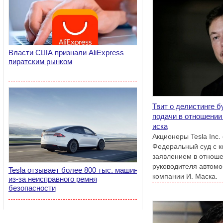
Власти США признали AliExpress
пиратским рынком
Твит о делистинге б
подачи в отношении
иска
Акционеры Tesla Inc.
Федеральный суд с 
заявлением в отноше
руководителя автом
Tesla отзывает более 800 тыс. машин
компании И. Маска.
из-за неисправного ремня
безопасности