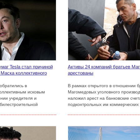
умаг Tesla стал причиной
Активы 24 компаний братьев Ма
 Маска коллективного
арестованы
 обратились в
В рамках открытого в отношении б
коллективным исковым
Магомедовых уголовного производ
нии учредителя и
наложил арест на банковские счет
обилестроительной
подконтрольных им коммерческих 