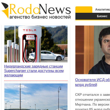
Аналитик
Бизнес
Нидерландские зарядные станции
Supercharger стали доступны всем
желающим
Основателя ИСД об
млрд рублей
СКР отчитался о зав
отношении украинско
Мкртчана. По версии
похитил 85 млрд руб