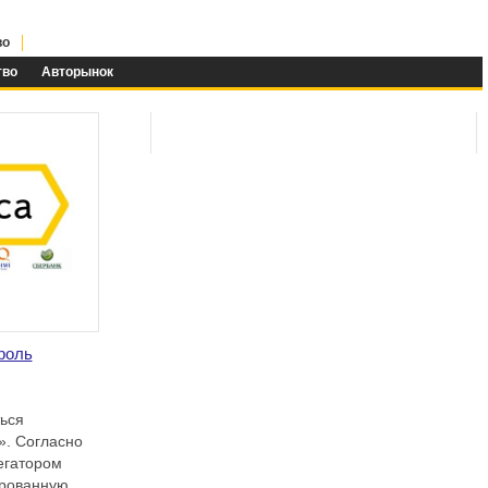
во
тво
Авторынок
роль
ься
». Согласно
егатором
ированную