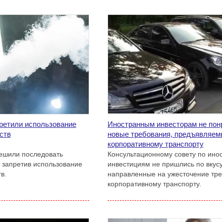
претили использование
Иностранным инвесторам не пон
ств
новые требования, предъявляем
корпоративному транспорту
решили последовать
Консультационному совету по ино
 запретив использование
инвестициям не пришлись по вкусу
в.
направленные на ужесточение тре
корпоративному транспорту.