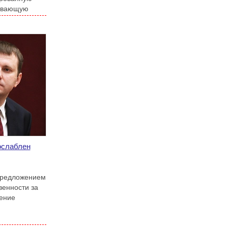
чивающую
т-магазинов в
ослаблен
предложением
венности за
ение