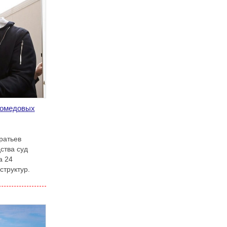
гомедовых
ратьев
ства суд
а 24
структур.