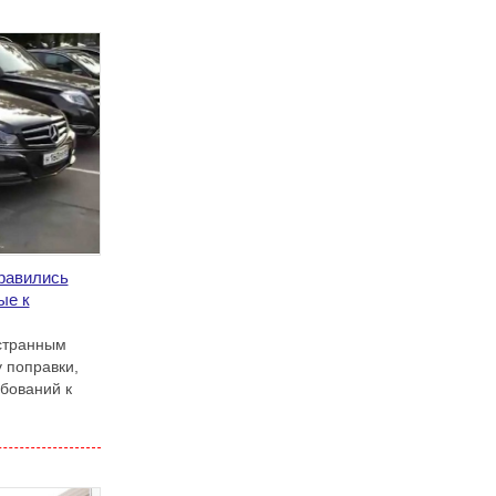
равились
ые к
странным
 поправки,
бований к