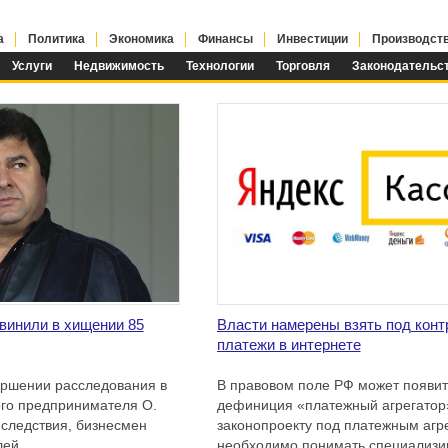
а
Политика
Экономика
Финансы
Инвестиции
Производст
Услуги
Недвижимость
Технологии
Торговля
Законодательс
винили в хищении 85
Власти намерены взять под конт
платежи в интернете
ершении расследования в
В правовом поле РФ может появит
го предпринимателя О.
дефиниция «платежный агрегатор
 следствия, бизнесмен
законопроекту под платежным агр
лей.
необходимо понимать специализ