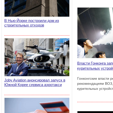
В Нью-Йорке построили дом из
строительных отходов
Власти Гонконга за
курительных устрой
Гонконгские власти 
Joby Aviation анонсировал запуск в
рекомендациям ВОЗ,
Южной Корее сервиса аэротакси
курительных устройст