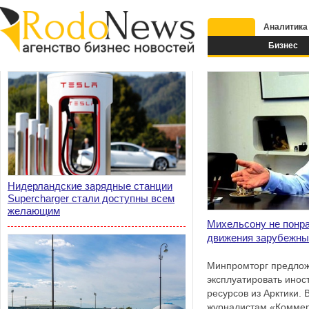
Аналитика
Бизнес
Нидерландские зарядные станции
Supercharger стали доступны всем
желающим
Михельсону не понра
движения зарубежны
Минпромторг предлож
эксплуатировать инос
ресурсов из Арктики. 
журналистам «Комме