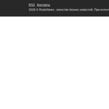
RSS
Контакты
2026 © RodoNews - агенство бизнес новостей. При испо