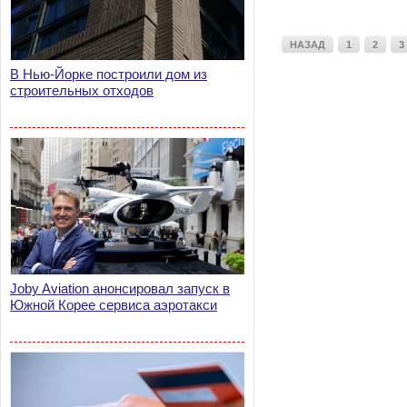
асбеста.
НАЗАД
1
2
3
В Нью-Йорке построили дом из
строительных отходов
Joby Aviation анонсировал запуск в
Южной Корее сервиса аэротакси