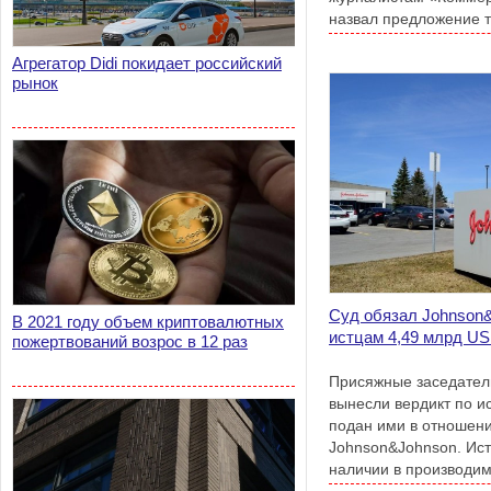
назвал предложение т
«вредной идеей по су
Агрегатор Didi покидает российский
рынок
Суд обязал Johnson
В 2021 году объем криптовалютных
истцам 4,49 млрд U
пожертвований возрос в 12 раз
Присяжные заседател
вынесли вердикт по ис
подан ими в отношен
Johnson&Johnson. Ист
наличии в производим