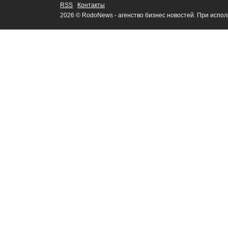
RSS
Контакты
2026 © RodoNews - агенство бизнес новостей. При испо