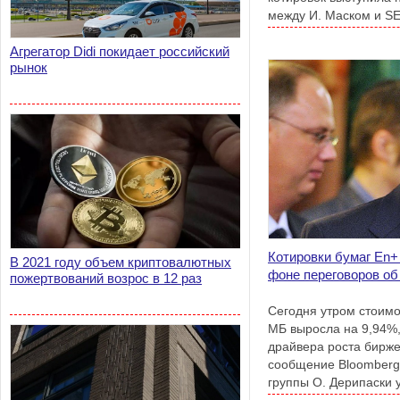
между И. Маском и S
соглашения.
Агрегатор Didi покидает российский
рынок
Котировки бумаг En+
В 2021 году объем криптовалютных
фоне переговоров об
пожертвований возрос в 12 раз
Сегодня утром стоимо
МБ выросла на 9,94%,
драйвера роста бирже
сообщение Bloomberg 
группы О. Дерипаски 