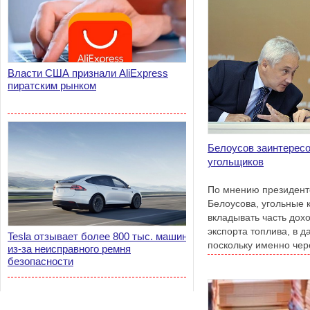
Власти США признали AliExpress
пиратским рынком
Белоусов заинтерес
угольщиков
По мнению президент
Белоусова, угольные
вкладывать часть дох
экспорта топлива, в 
Tesla отзывает более 800 тыс. машин
поскольку именно чер
из-за неисправного ремня
вывозить уголь за руб
безопасности