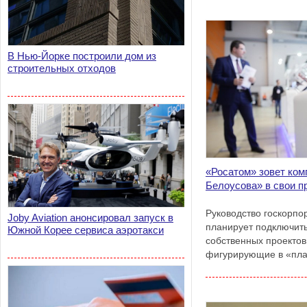
прогресса в перегово
ведомством США об о
экономических ограни
В Нью-Йорке построили дом из
строительных отходов
«Росатом» зовет ком
Белоусова» в свои п
Руководство госкорпо
Joby Aviation анонсировал запуск в
планирует подключить
Южной Корее сервиса аэротакси
собственных проектов
фигурирующие в «пла