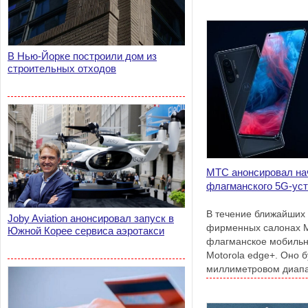
В Нью-Йорке построили дом из
строительных отходов
МТС анонсировал на
флагманского 5G-ус
В течение ближайших 
Joby Aviation анонсировал запуск в
фирменных салонах 
Южной Корее сервиса аэротакси
флагманское мобильн
Motorola edge+. Оно 
миллиметровом диапа
выделен российскими
для развития 5G.