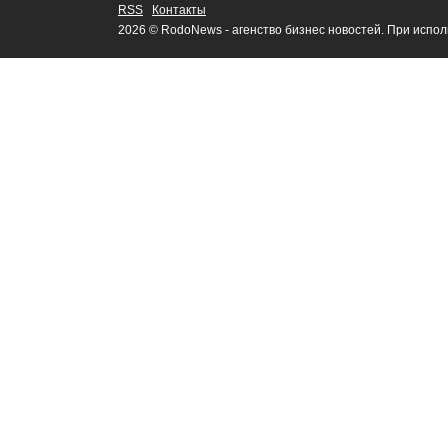
RSS
Контакты
2026 © RodoNews - агенство бизнес новостей. При испо