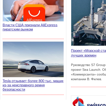
Власти США признали AliExpress
пиратским рынком
Проект «Морской ста
лучших времен
Руководство S7 Group
проект Sea Launch. О
«Коммерсанта» сообщ
компании В. Филев.
Tesla отзывает более 800 тыс. машин
из-за неисправного ремня
безопасности