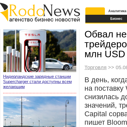
Аналитика
Бизнес
Обвал не
трейдеро
млн USD
Торговля
>> 05.08
Нидерландские зарядные станции
В день, ког
Supercharger стали доступны всем
желающим
на поставку
снизилась д
значений, т
Capital сорв
пишет Bloom