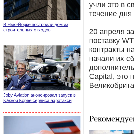
учли это в с
течение дня
В Нью-Йорке построили дом из
строительных отходов
20 апреля з
поставку WT
контракты н
начали их с
дополнитель
Capital, это
Великобрита
Joby Aviation анонсировал запуск в
Южной Корее сервиса аэротакси
Рекомендуе