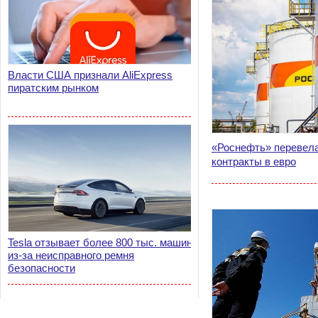
Власти США признали AliExpress
пиратским рынком
«Роснефть» перевела
контракты в евро
Tesla отзывает более 800 тыс. машин
из-за неисправного ремня
безопасности