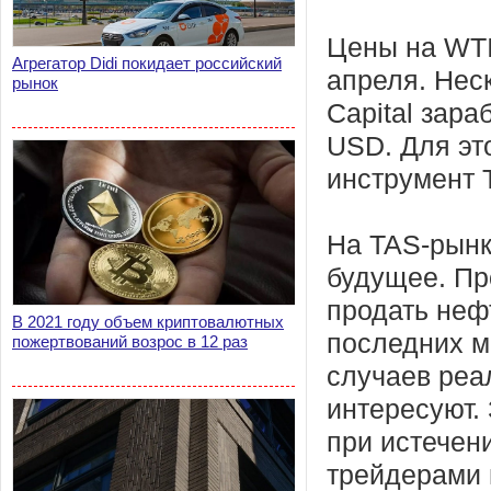
Цены на WTI
Агрегатор Didi покидает российский
апреля. Нес
рынок
Capital зара
USD. Для эт
инструмент 
На TAS-рынк
будущее. Пр
продать неф
В 2021 году объем криптовалютных
последних м
пожертвований возрос в 12 раз
случаев реа
интересуют.
при истечен
трейдерами 