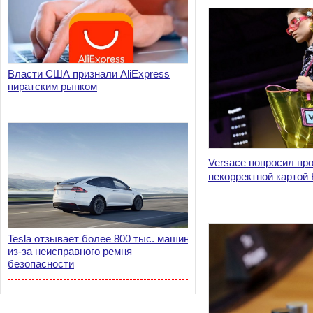
Власти США признали AliExpress
пиратским рынком
Versace попросил пр
некорректной картой
Tesla отзывает более 800 тыс. машин
из-за неисправного ремня
безопасности