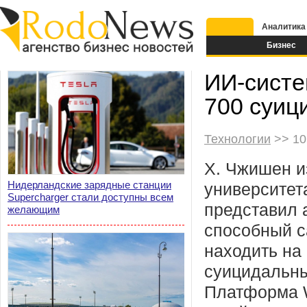
Аналитика
Бизнес
ИИ-систе
700 суиц
Технологии
>> 10.
Х. Чжишен и
Нидерландские зарядные станции
университет
Supercharger стали доступны всем
представил 
желающим
способный с
находить на
суицидальн
Платформа 