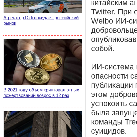
китайским а
Twitter. Пр
Агрегатор Didi покидает российский
Weibo ИИ-сис
рынок
добровольце
опубликовав
собой.
ИИ-система 
опасности с
публикации 
В 2021 году объем криптовалютных
этом добров
пожертвований возрос в 12 раз
успокоить с
была запуще
команды Tre
суицидов.