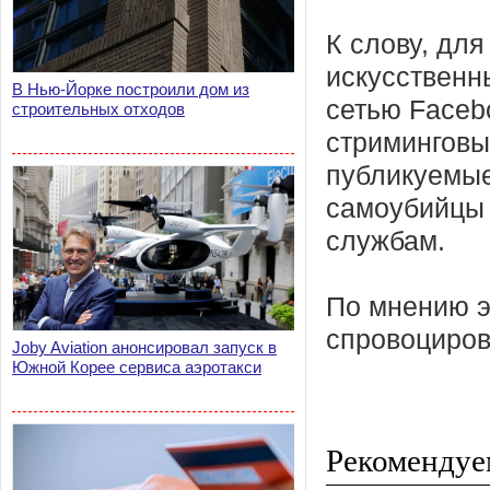
К слову, дл
искусственн
В Нью-Йорке построили дом из
сетью Faceb
строительных отходов
стриминговы
публикуемые
самоубийцы 
службам.
По мнению э
спровоциров
Joby Aviation анонсировал запуск в
Южной Корее сервиса аэротакси
Рекомендуе