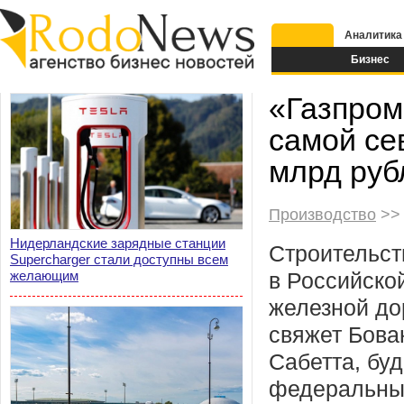
Аналитика
Бизнес
«Газпром
самой се
млрд руб
Производство
>> 
Нидерландские зарядные станции
Строительст
Supercharger стали доступны всем
желающим
в Российско
железной до
свяжет Бова
Сабетта, бу
федеральны