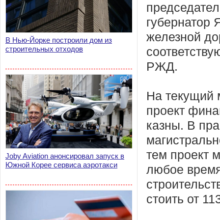
председател
губернатор 
железной до
В Нью-Йорке построили дом из
строительных отходов
соответству
РЖД.
На текущий 
проект фина
казны. В пр
магистральн
тем проект 
Joby Aviation анонсировал запуск в
Южной Корее сервиса аэротакси
любое время
строительст
стоить от 11