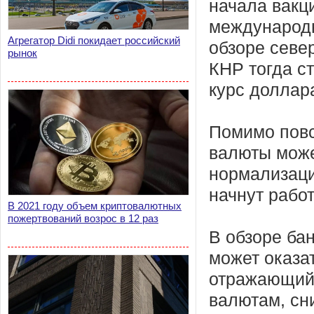
начала вакц
международн
Агрегатор Didi покидает российский
обзоре севе
рынок
КНР тогда с
курс доллар
Помимо повс
валюты може
нормализаци
начнут работ
В 2021 году объем криптовалютных
пожертвований возрос в 12 раз
В обзоре ба
может оказа
отражающий
валютам, сн