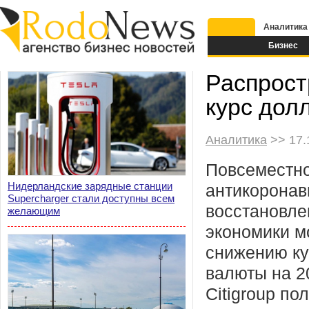
Аналитика
Бизнес
Распрост
курс дол
Аналитика
>> 17.
Повсеместно
Нидерландские зарядные станции
антикоронав
Supercharger стали доступны всем
восстановле
желающим
экономики мо
снижению ку
валюты на 2
Citigroup по