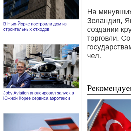
На минувших
Зеландия, Я
В Нью-Йорке построили дом из
создании кр
строительных отходов
торговли. С
государства
чел.
Рекомендуе
Joby Aviation анонсировал запуск в
Южной Корее сервиса аэротакси