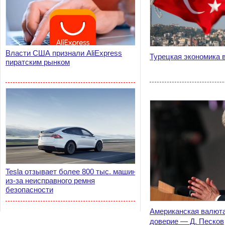
Власти США признали AliExpress
Турецкая экономика 
пиратским рынком
Tesla отзывает более 800 тыс. машин
из-за неисправного ремня
безопасности
Американская валюта
доверие — Д. Песков