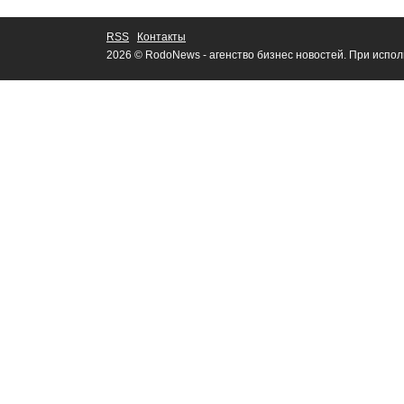
RSS
Контакты
2026 © RodoNews - агенство бизнес новостей. При испо