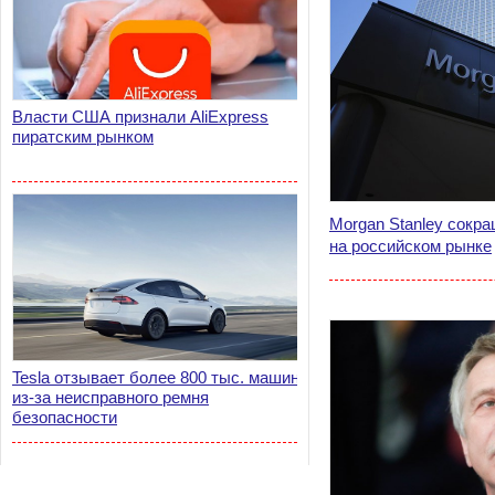
Власти США признали AliExpress
пиратским рынком
Morgan Stanley сокра
на российском рынке
Tesla отзывает более 800 тыс. машин
из-за неисправного ремня
безопасности