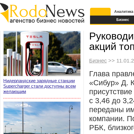
Аналитика
Бизнес
Руководи
акций то
Бизнес
>> 11.01.2
Глава правл
Нидерландские зарядные станции
«Сибур» Д. 
Supercharger стали доступны всем
присутствие
желающим
с 3,46 до 3,
переданы и
компании. П
РБК, близко