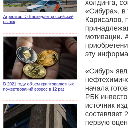
холдинга, с
«Сибура», в
Агрегатор Didi покидает российский
Карисалов, 
рынок
принадлежащ
мотивации. 
приобретени
эту информа
«Сибур» явл
нефтехимиче
В 2021 году объем криптовалютных
начала гото
пожертвований возрос в 12 раз
РБК инвесто
источник изд
составляет 
первую оценк