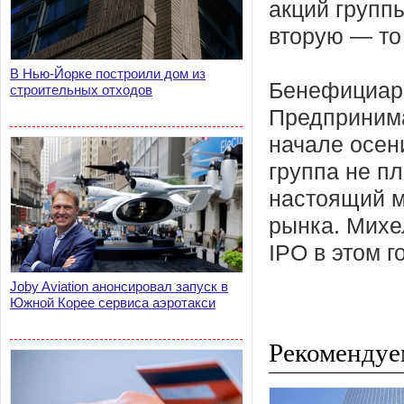
акций группы
вторую — то 
В Нью-Йорке построили дом из
Бенефициаро
строительных отходов
Предпринима
начале осен
группа не пл
настоящий м
рынка. Михе
IPO в этом г
Joby Aviation анонсировал запуск в
Южной Корее сервиса аэротакси
Рекомендуе