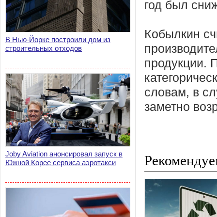
год был сниж
Кобылкин сч
В Нью-Йорке построили дом из
производите
строительных отходов
продукции. 
категоричес
словам, в с
заметно возр
Joby Aviation анонсировал запуск в
Рекомендуе
Южной Корее сервиса аэротакси