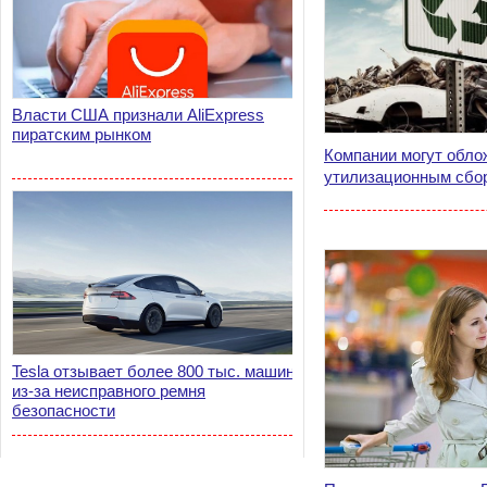
Власти США признали AliExpress
пиратским рынком
Компании могут обло
утилизационным сбо
Tesla отзывает более 800 тыс. машин
из-за неисправного ремня
безопасности